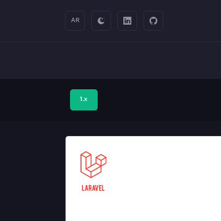
AR
1.x