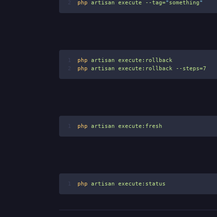
2
php
artisan
execute
--tag=
"
something
"
1
php
artisan
execute:rollback
2
php
artisan
execute:rollback
--steps=7
1
php
artisan
execute:fresh
1
php
artisan
execute:status