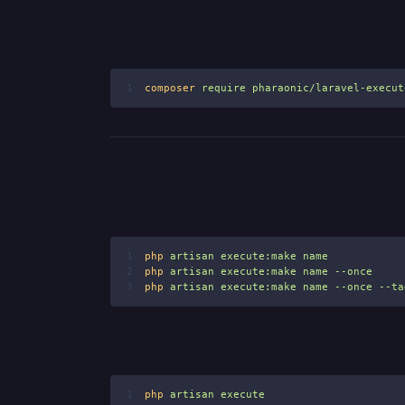
1
composer
require
pharaonic/laravel-execut
1
php
artisan
execute:make
name
2
php
artisan
execute:make
name
--once
3
php
artisan
execute:make
name
--once
--ta
1
php
artisan
execute